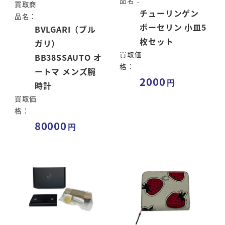
品名：
買取商
チューリンゲン
品名：
ポーセリン 小皿5
BVLGARI（ブル
枚セット
ガリ）
買取価
BB38SSAUTO オ
格：
ートマ メンズ腕
2000
時計
買取価
格：
80000