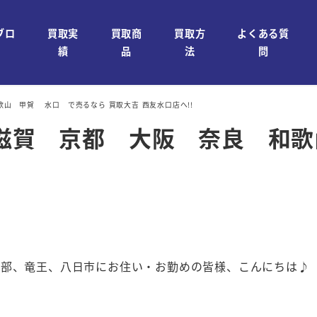
ブロ
買取実
買取商
買取方
よくある質
績
品
法
問
 和歌山 甲賀 水口 で売るなら 買取大吉 西友水口店へ!!
NI を 滋賀 京都 大阪 奈良
石部、竜王、八日市にお住い・お勤めの皆様、こんにちは♪