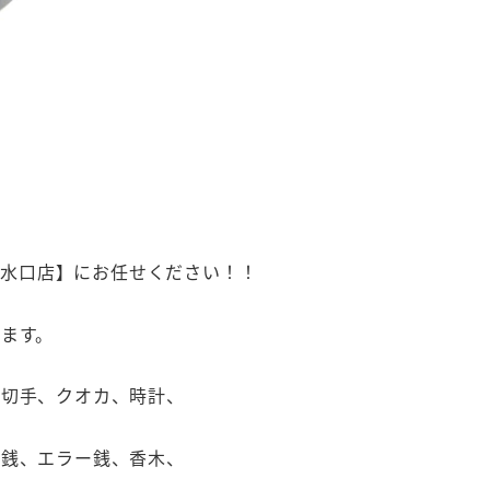
大吉 西友水口店】にお任せください！！
ます。
、切手、クオカ、時計、
古銭、エラー銭、香木、