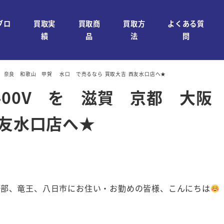
ブロ
買取実
買取商
買取方
よくある質
績
品
法
問
 京都 大阪 奈良 和歌山 甲賀 水口 で売るなら 買取大吉 西友水口店へ★
DSC-HX400V を 滋賀 京都
西友水口店へ★
石部、竜王、八日市にお住い・お勤めの皆様、こんにちは