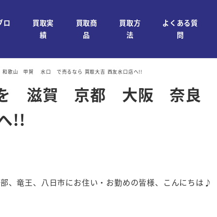
ブロ
買取実
買取商
買取方
よくある質
績
品
法
問
良 和歌山 甲賀 水口 で売るなら 買取大吉 西友水口店へ!!
レス を 滋賀 京都 大阪 奈
!!
石部、竜王、八日市にお住い・お勤めの皆様、こんにちは♪