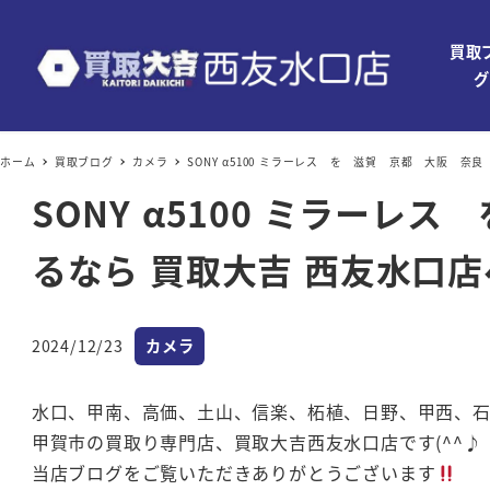
買取
グ
ホーム
買取ブログ
カメラ
SONY α5100 ミラーレス を 滋賀 京都 大阪 奈
SONY α5100 ミラー
るなら 買取大吉 西友水口店へ
カテゴリー
2024/12/23
カメラ
投稿日
水口、甲南、高価、土山、信楽、柘植、日野、甲西、
甲賀市の買取り専門店、買取大吉西友水口店です(^^♪
当店ブログをご覧いただきありがとうございます