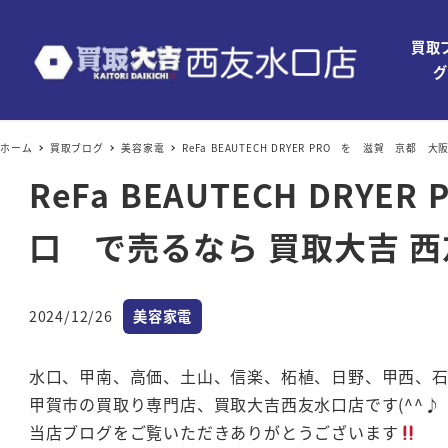
買取
グ
ホーム
買取ブログ
美容家電
ReFa BEAUTECH DRYER PRO を 滋賀 
ReFa BEAUTECH D
口 で売るなら 買取大吉 西
カテゴリー
2024/12/26
美容家電
投稿日
水口、甲南、高価、土山、信楽、柘植、日野、甲西、
甲賀市の買取り専門店、買取大吉西友水口店です(^^♪
当店ブログをご覧いただきありがとうございます