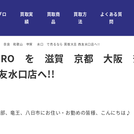
ブロ
買取実
買取商
買取方
よくある質
績
品
法
問
京都 大阪 奈良 和歌山 甲賀 水口 で売るなら 買取大吉 西友水口店へ!!
RYER PRO を 滋賀 京都 
友水口店へ!!
石部、竜王、八日市にお住い・お勤めの皆様、こんにちは♪