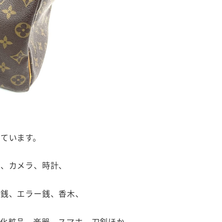
ています。
カ、カメラ、時計、
古銭、エラー銭、香木、
、化粧品、楽器、スマホ、刀剣ほか