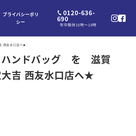
0120-636-
プライバシーポリ
690
シー
年中無休10時～19時
大吉 西友水口店へ★
ィー35 ハンドバッグ を 滋賀
大吉 西友水口店へ★