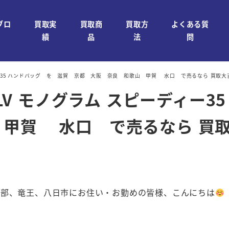
ブロ
買取実
買取商
買取方
よくある質
績
品
法
問
 スピーディー35 ハンドバッグ を 滋賀 京都 大阪 奈良 和歌山 甲賀 水口 で売るなら 買取
1524 LV モノグラム スピーデ
甲賀 水口 で売るなら 買取
石部、竜王、八日市にお住い・お勤めの皆様、こんにちは