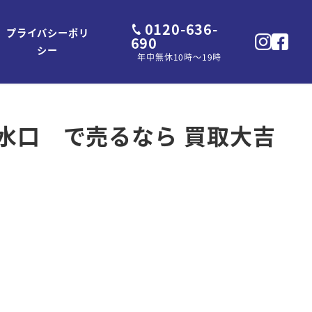
0120-636-
プライバシーポリ
690
シー
年中無休10時～19時
水口 で売るなら 買取大吉