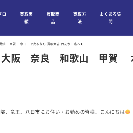
ブロ
買取実
買取商
買取方
よくある質
績
品
法
問
和歌山 甲賀 水口 で売るなら 買取大吉 西友水口店へ★
 大阪 奈良 和歌山 甲賀 
石部、竜王、八日市にお住い・お勤めの皆様、こんにちは