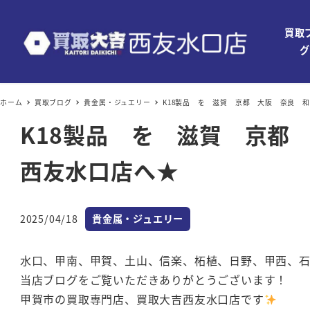
買取
グ
ホーム
買取ブログ
貴金属・ジュエリー
K18製品 を 滋賀 京都 大阪 奈良 
K18製品 を 滋賀 京都
西友水口店へ★
カテゴリー
2025/04/18
貴金属・ジュエリー
投稿日
水口、甲南、甲賀、土山、信楽、柘植、日野、甲西、
当店ブログをご覧いただきありがとうございます！
甲賀市の買取専門店、買取大吉西友水口店です