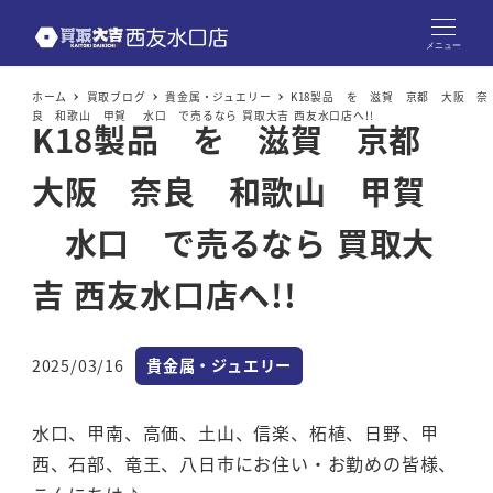
メニュー
ホーム
買取ブログ
貴金属・ジュエリー
K18製品 を 滋賀 京都 大阪 奈
良 和歌山 甲賀 水口 で売るなら 買取大吉 西友水口店へ!!
K18製品 を 滋賀 京都
大阪 奈良 和歌山 甲賀
水口 で売るなら 買取大
吉 西友水口店へ!!
カテゴリー
2025/03/16
貴金属・ジュエリー
投稿日
水口、甲南、高価、土山、信楽、柘植、日野、甲
西、石部、竜王、八日市にお住い・お勤めの皆様、