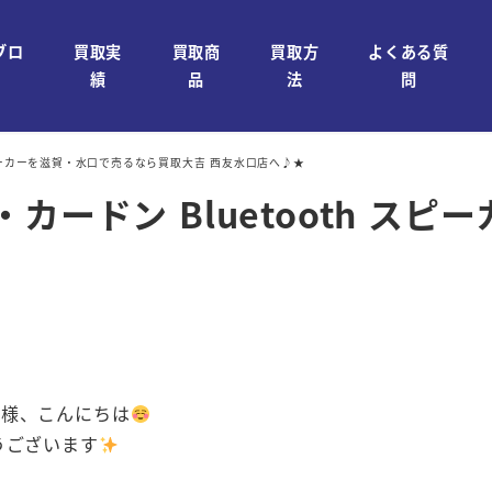
ブロ
買取実
買取商
買取方
よくある質
績
品
法
問
th スピーカーを滋賀・水口で売るなら買取大吉 西友水口店へ♪★
マン・カードン Bluetooth
皆様、こんにちは
うございます