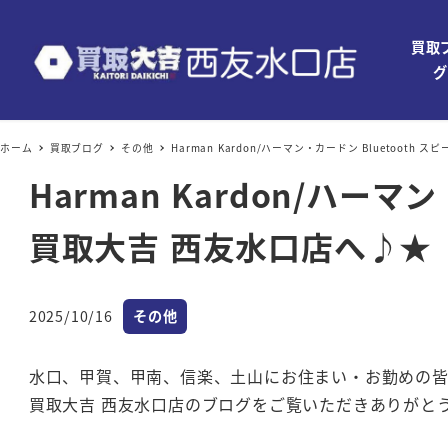
買取
グ
ホーム
買取ブログ
その他
Harman Kardon/ハーマン・カードン Bluetoo
Harman Kardon/ハー
買取大吉 西友水口店へ♪★
カテゴリー
2025/10/16
その他
投稿日
水口、甲賀、甲南、信楽、土山にお住まい・お勤めの
買取大吉 西友水口店のブログをご覧いただきありがと