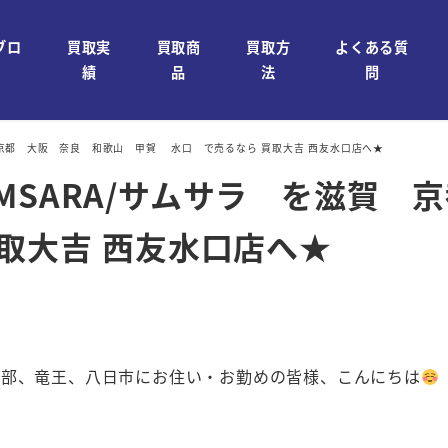
ブロ
買取実
買取商
買取方
よくある質
績
品
法
問
を滋賀 京都 大阪 奈良 和歌山 甲賀 水口 で売るなら 買取大吉 西友水口店へ★
水 SAMSARA/サムサラ を滋
取大吉 西友水口店へ★
石部、竜王、八日市にお住い・お勤めの皆様、こんにちは