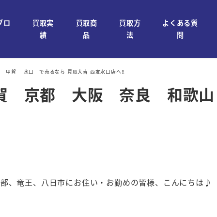
ブロ
買取実
買取商
買取方
よくある質
績
品
法
問
歌山 甲賀 水口 で売るなら 買取大吉 西友水口店へ!!
 を 滋賀 京都 大阪 奈良 和
石部、竜王、八日市にお住い・お勤めの皆様、こんにちは♪