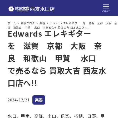
メニュー
ホーム
買取ブログ
楽器
Edwards エレキギター を 滋賀 京都 大阪 奈
良 和歌山 甲賀 水口 で売るなら 買取大吉 西友水口店へ!!
Edwards エレキギター
を 滋賀 京都 大阪 奈
良 和歌山 甲賀 水口
で売るなら 買取大吉 西友水
口店へ!!
カテゴリー
2024/12/21
楽器
投稿日
水口、甲南、高価、土山、信楽、柘植、日野、甲