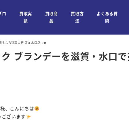
ブロ
買取実
買取商
買取方
よくある質
績
品
法
問
で売るなら買取大吉 西友水口店へ★
ニャック ブランデーを滋賀・水口
皆様、こんにちは
うございます