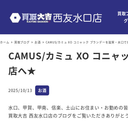
買取
グ
ホーム
買取ブログ
お酒
CAMUS/カミュ XO コニャック ブランデーを滋賀・水口
CAMUS/カミュ XO コ
店へ★
カテゴリー
2025/10/13
お酒
投稿日
水口、甲賀、甲南、信楽、土山にお住まい・お勤めの
買取大吉 西友水口店のブログをご覧いただきありがと