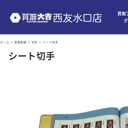
買取
グ
ホーム
買取実績
切手
シート切手
シート切手