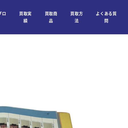
ブロ
買取実
買取商
買取方
よくある質
績
品
法
問