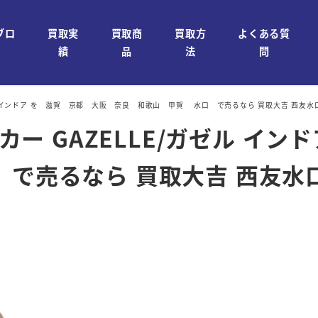
ブロ
買取実
買取商
買取方
よくある質
績
品
法
問
/ガゼル インドア を 滋賀 京都 大阪 奈良 和歌山 甲賀 水口 で売るなら 買取大吉 西友水
ーカー GAZELLE/ガゼル 
で売るなら 買取大吉 西友水