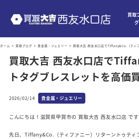
買取
グ
ホーム
買取ブログ
貴金属・ジュエリー
買取大吉 西友水口店でTiffany&Co
買取大吉 西友水口店でTif
トタグブレスレットを高価
カテゴリー
2026/02/14
貴金属・ジュエリー
投稿日
こんにちは！滋賀県甲賀市の 買取大吉 西友水口店 です
先日、Tiffany&Co.（ティファニー）リターントゥ