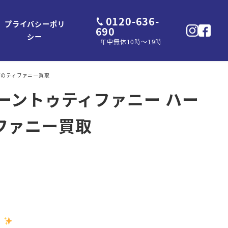
0120-636-
プライバシーポリ
690
シー
年中無休10時～19時
市のティファニー買取
ターントゥティファニー ハー
ファニー買取
！