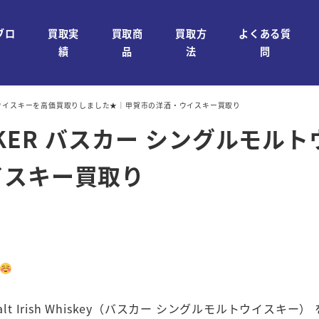
ブロ
買取実
買取商
買取方
よくある質
績
品
法
問
ルトウイスキーを高価買取りしました★｜甲賀市の洋酒・ウイスキー買取り
KER バスカー シングルモル
イスキー買取り
alt Irish Whiskey（バスカー シングルモルトウイスキ