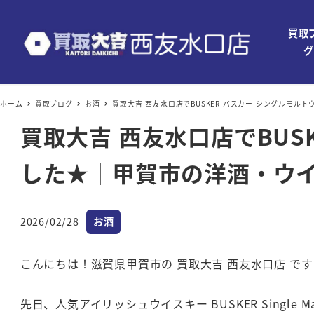
買取
グ
ホーム
買取ブログ
お酒
買取大吉 西友水口店でBUSKER バスカー シングルモ
買取大吉 西友水口店でBUS
した★｜甲賀市の洋酒・ウ
カテゴリー
2026/02/28
お酒
投稿日
こんにちは！滋賀県甲賀市の 買取大吉 西友水口店 です
先日、人気アイリッシュウイスキー BUSKER Single M