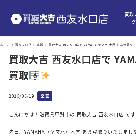
買取
グ
ホーム
買取ブログ
楽器
買取大吉 西友水口店で YAMAHA ヤマハ 木琴 を高価買
買取大吉 西友水口店で YA
買取
カテゴリー
2026/06/19
楽器
投稿日
こんにちは！滋賀県甲賀市の 買取大吉 西友水口店 です
先日、YAMAHA（ヤマハ）木琴 をお買取りいたしまし