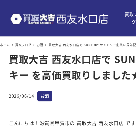
買取
グ
ホーム
買取ブログ
お酒
買取大吉 西友水口店で SUNTORY サントリー創業60周
買取大吉 西友水口店で SUN
キー を高価買取りしました
カテゴリー
2026/06/14
お酒
投稿日
こんにちは！滋賀県甲賀市の 買取大吉 西友水口店 です