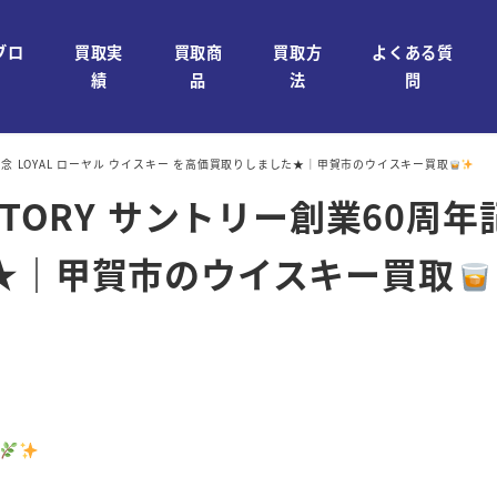
ブロ
買取実
買取商
買取方
よくある質
績
品
法
問
年記念 LOYAL ローヤル ウイスキー を高価買取りしました★｜甲賀市のウイスキー買取
TORY サントリー創業60周年記
★｜甲賀市のウイスキー買取