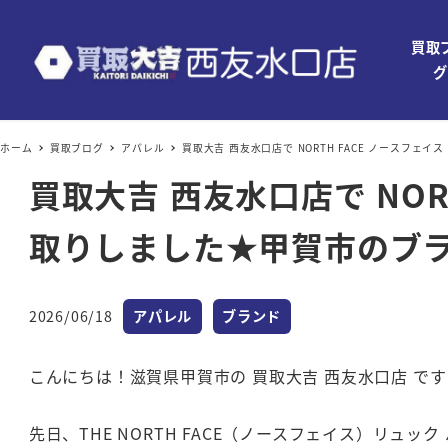
買取
グ
ホーム
買取ブログ
アパレル
買取大吉 西友水口店で NORTH FACE ノースフ
買取大吉 西友水口店で NOR
取りしました★甲賀市のブ
カテゴリー
カテゴリー
2026/06/18
アパレル
ブランド
投稿日
こんにちは！滋賀県甲賀市の 買取大吉 西友水口店 です
先日、THE NORTH FACE（ノースフェイス）リュッ