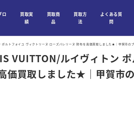
ブロ
買取実
買取商
買取方
よくある質
績
品
法
問
イヴィトン ポルトフォイユ ヴィクトリーヌ ローズバレリーヌ 財布を高価買取しました★｜甲賀市
IS VUITTON/ルイヴィトン
を高価買取しました★｜甲賀市