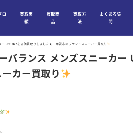
ブロ
買取実
買取商
買取方
よくある質
績
品
法
問
カー U997NYを高価買取りしました★｜甲賀市のブランドスニーカー買取り
ーバランス メンズスニーカー 
ニーカー買取り