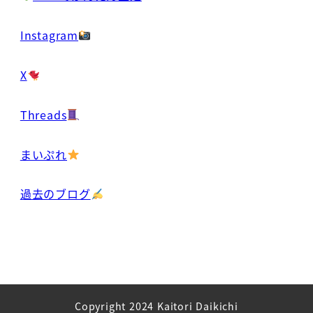
Instagram
X
Threads
まいぷれ
過去のブログ
Copyright 2024 Kaitori Daikichi