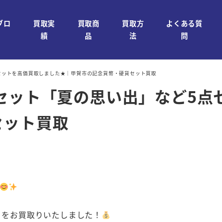
ブロ
買取実
買取商
買取方
よくある質
績
品
法
問
セットを高価買取しました★｜甲賀市の記念貨幣・硬貨セット買取
セット「夏の思い出」など5点
セット買取
 をお買取りいたしました！