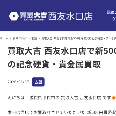
買取
グ
ホーム
買取ブログ
古銭
買取大吉 西友水口店で新500円貨幣発行記念純銀メダル
買取大吉 西友水口店で新5
の記念硬貨・貴金属買取
カテゴリー
2026/01/07
古銭
投稿日
んにちは！滋賀県甲賀市の 買取大吉 西友水口店 です
本日は当店でお買取りさせていただいた 新500円貨幣