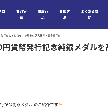
ブロ
買取実
買取商
買取方
よくある質
績
品
法
問
を高価買取しました★｜甲賀市の記念硬貨・貴金属買取
00円貨幣発行記念純銀メダル
発行記念純銀メダル のご紹介です