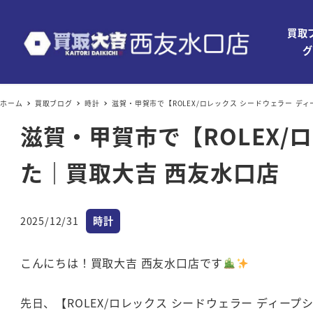
買取
グ
ホーム
買取ブログ
時計
滋賀・甲賀市で【ROLEX/ロレックス シードウェラー デ
滋賀・甲賀市で【ROLEX/
た｜買取大吉 西友水口店
カテゴリー
2025/12/31
時計
投稿日
こんにちは！買取大吉 西友水口店です
先日、【ROLEX/ロレックス シードウェラー ディー