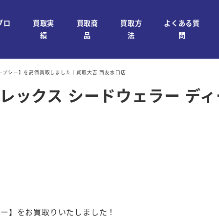
ブロ
買取実
買取商
買取方
よくある質
績
品
法
問
ィープシー】を高価買取しました｜買取大吉 西友水口店
ロレックス シードウェラー デ
プシー】をお買取りいたしました！