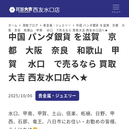
メニュー
ホーム
買取ブログ
貴金属・ジュエリー
中国 パンダ銀貨 を滋賀 京都 大
阪 奈良 和歌山 甲賀 水口 で売るなら 買取大吉 西友水口店へ★
中国 パンダ銀貨 を滋賀 京
都 大阪 奈良 和歌山 甲
賀 水口 で売るなら 買取
大吉 西友水口店へ★
カテゴリー
2025/10/06
貴金属・ジュエリー
投稿日
水口、甲南、甲賀、土山、信楽、柘植、日野、甲
西、石部、竜王、八日市にお住い・お勤めの皆様、