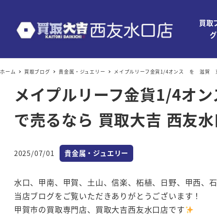
買取
グ
ホーム
買取ブログ
貴金属・ジュエリー
メイプルリーフ金貨1/4オンス を 滋賀
メイプルリーフ金貨1/4
で売るなら 買取大吉 西友
カテゴリー
2025/07/01
貴金属・ジュエリー
投稿日
水口、甲南、甲賀、土山、信楽、柘植、日野、甲西、
当店ブログをご覧いただきありがとうございます！
甲賀市の買取専門店、買取大吉西友水口店です