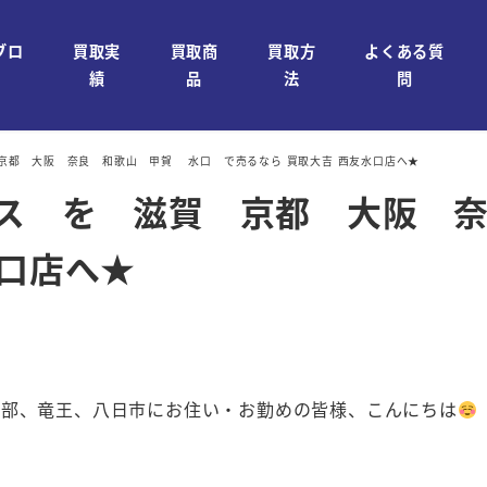
ブロ
買取実
買取商
買取方
よくある質
績
品
法
問
 京都 大阪 奈良 和歌山 甲賀 水口 で売るなら 買取大吉 西友水口店へ★
オンス を 滋賀 京都 大阪
水口店へ★
石部、竜王、八日市にお住い・お勤めの皆様、こんにちは