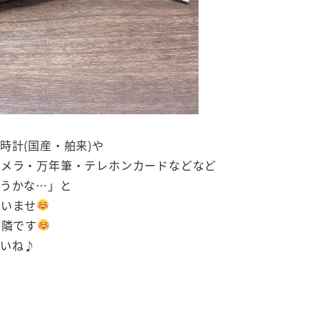
時計(国産・舶来)や
カメラ・万年筆・テレホンカードなどなど
おうかな…」と
さいませ
の隣です
いね♪