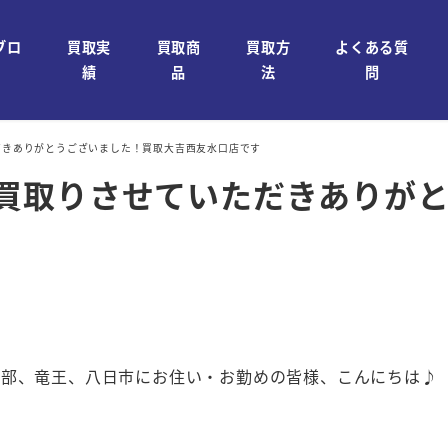
ブロ
買取実
買取商
買取方
よくある質
績
品
法
問
いただきありがとうございました！買取大吉西友水口店です
布】お買取りさせていただきあり
石部、竜王、八日市にお住い・お勤めの皆様、こんにちは♪