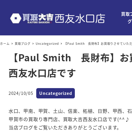
買取
グ
ホーム
買取ブログ
Uncategorized
【Paul Smith 長財布】お買取りさせて
【Paul Smith 長財
西友水口店です
カテゴリー
2024/10/05
Uncategorized
投稿日
水口、甲南、甲賀、土山、信楽、柘植、日野、甲西、
甲賀市の買取り専門店、買取大吉西友水口店です(^^♪
当店ブログをご覧いただきありがとうございます。