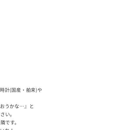
時計(国産・舶来)や
まおうかな…』と
ださい。
の隣です。