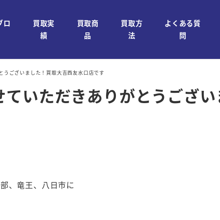
ブロ
買取実
買取商
買取方
よくある質
績
品
法
問
ありがとうございました！買取大吉西友水口店です
取りさせていただきありがとうご
石部、竜王、八日市に