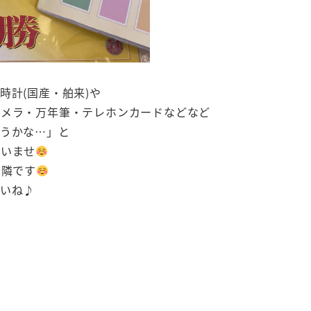
時計(国産・舶来)や
カメラ・万年筆・テレホンカードなどなど
おうかな…」と
さいませ
の隣です
いね♪