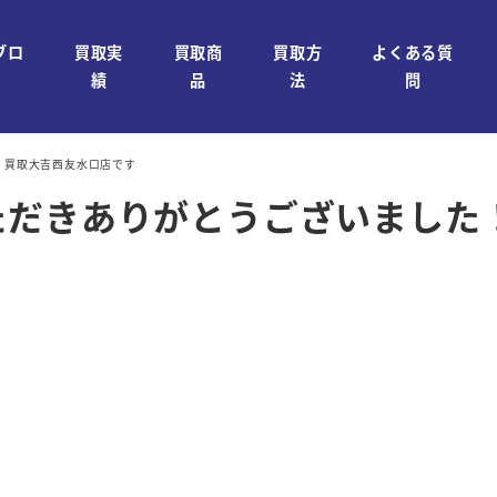
ブロ
買取実
買取商
買取方
よくある質
績
品
法
問
！買取大吉西友水口店です
ただきありがとうございました