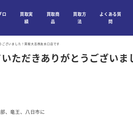
ブロ
買取実
買取商
買取方
よくある質
績
品
法
問
うございました！買取大吉西友水口店です
ていただきありがとうございま
石部、竜王、八日市に