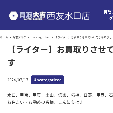
買取
グ
ホーム
買取ブログ
Uncategorized
【ライター】お買取りさせていただきありがと
【ライター】お買取りさせ
す
カテゴリー
2024/07/17
Uncategorized
投稿日
水口、甲南、甲賀、土山、信楽、柘植、日野、甲西、
お住まい・お勤めの皆様、こんにちは♪