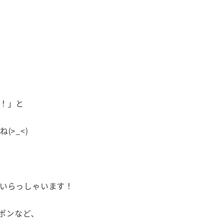
！」と
>_<)
いらっしゃいます！
ュポンなど、