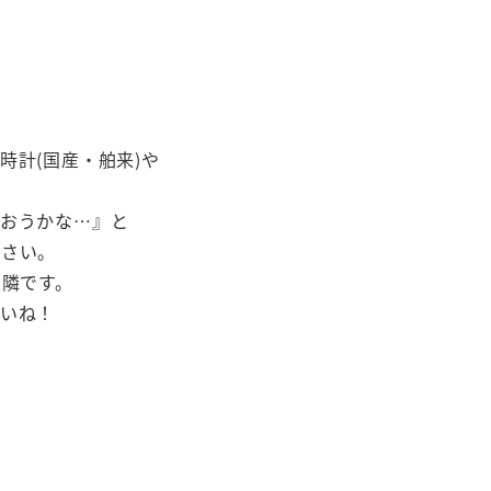
時計(国産・舶来)や
まおうかな…』と
ださい。
の隣です。
いね！