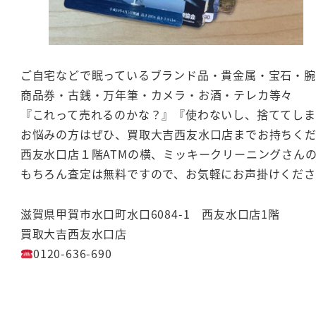
ご自宅などで眠っているブランド品・貴金属・宝石・腕
商品券・古銭・万年筆・カメラ・お酒・テレカ等々
『これって売れるのかな？』『使わないし、捨ててし
お悩みの方はぜひ、買取大吉西友水口店までお持ちく
西友水口店１階ATMの横、ミッキークリーニングさん
もちろん査定は無料ですので、お気軽にお声掛けくださ
滋賀県甲賀市水口町水口6084-1 西友水口店1階
買取大吉西友水口店
0120-636-690