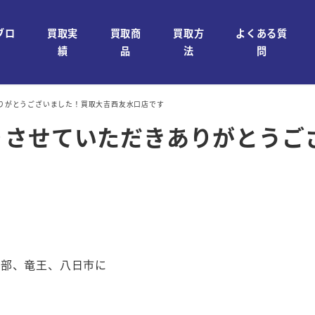
ブロ
買取実
買取商
買取方
よくある質
績
品
法
問
りがとうございました！買取大吉西友水口店です
りさせていただきありがとうご
石部、竜王、八日市に