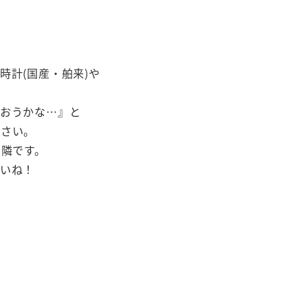
時計(国産・舶来)や
まおうかな…』と
ださい。
の隣です。
いね！