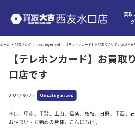
買取
グ
ホーム
買取ブログ
Uncategorized
【テレホンカード】お買取りさせていただきあ
【テレホンカード】お買取
口店です
カテゴリー
2024/08/26
Uncategorized
投稿日
水口、甲南、甲賀、土山、信楽、柘植、日野、甲西、
お住まい・お勤めの皆様、こんにちは♪