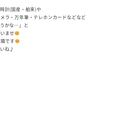
時計(国産・舶来)や
カメラ・万年筆・テレホンカードなどなど
おうかな…」と
さいませ
の隣です
いね♪