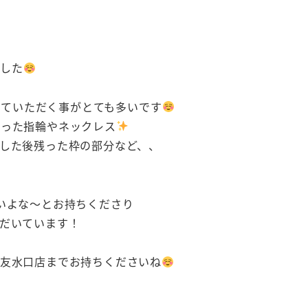
した
せていただく事がとても多いです
らった指輪やネックレス
した後残った枠の部分など、、
いよな～とお持ちくださり
だいています！
西友水口店までお持ちくださいね