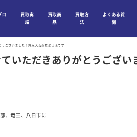
ブロ
買取実
買取商
買取方
よくある質
績
品
法
問
とうございました！買取大吉西友水口店です
せていただきありがとうござい
石部、竜王、八日市に